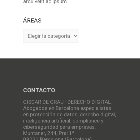
arcu velit ac ipsum.
ÁREAS
ÁREAS
CONTACTO
CISCAR DE GRAU · DERECHO DIGITAL
Abogados en Barcelona especialistas
en protección de datos, derecho digital,
inteligencia artificial, compliance y
ciberseguridad para empresas.
Muntaner, 244, Pral.1ª
08021 Barcelona (Barcelona)