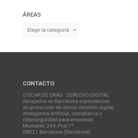
ÁREAS
ÁREAS
CONTACTO
CISCAR DE GRAU · DERECHO DIGITAL
Abogados en Barcelona especialistas
en protección de datos, derecho digital,
inteligencia artificial, compliance y
ciberseguridad para empresas.
Muntaner, 244, Pral.1ª
08021 Barcelona (Barcelona)