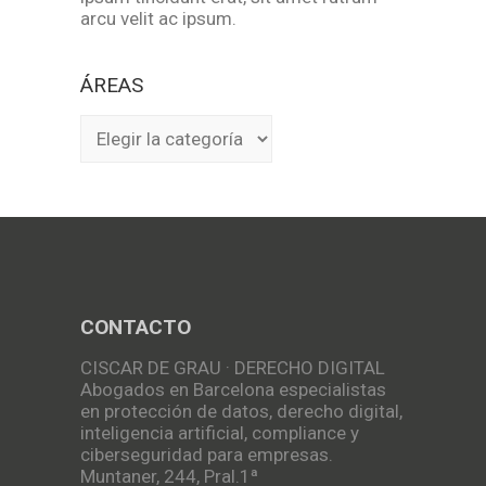
arcu velit ac ipsum.
ÁREAS
ÁREAS
CONTACTO
CISCAR DE GRAU · DERECHO DIGITAL
Abogados en Barcelona especialistas
en protección de datos, derecho digital,
inteligencia artificial, compliance y
ciberseguridad para empresas.
Muntaner, 244, Pral.1ª